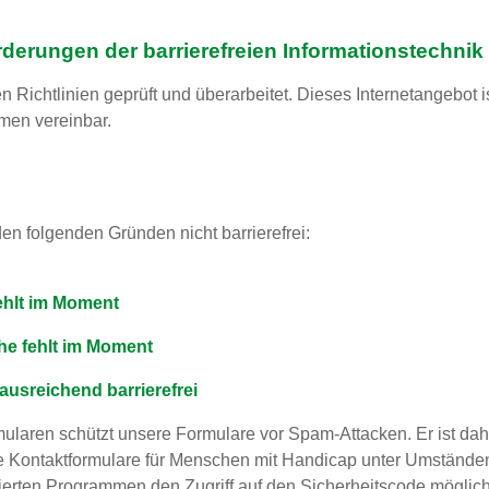
rderungen der barrierefreien Informationstechnik
 Richtlinien geprüft und überarbeitet. Dieses Internetangebot 
men vereinbar.
en folgenden Gründen nicht barrierefrei:
ehlt im Moment
che fehlt im Moment
ausreichend barrierefrei
ularen schützt unsere Formulare vor Spam-Attacken. Er ist dahe
e Kontaktformulare für Menschen mit Handicap unter Umständen l
sierten Programmen den Zugriff auf den Sicherheitscode möglichs